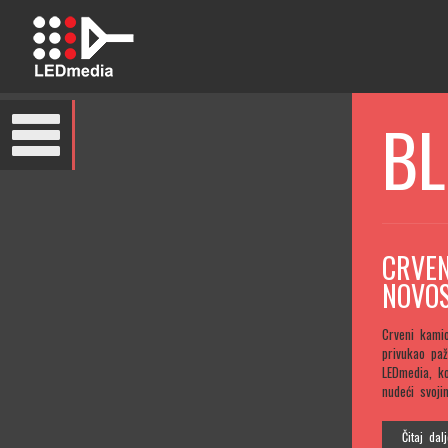
BL
CRVEN
NOVOS
Crveni kami
privukao paž
LEDmedia, ko
nudeći svoji
Čitaj dal