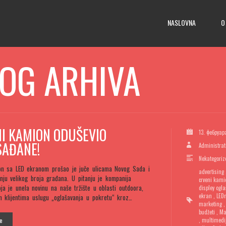
NASLOVNA
O
OG ARHIVA
I KAMION ODUŠEVIO
13. фебруар
AĐANE!
Administrat
Nekategoriz
on sa LED ekranom prošao je juče ulicama Novog Sada i
advertising
nju velikog broja građana. U pitanju je kompanija
crveni kami
ja je unela novinu na naše tržište u oblasti outdoora,
displey ogl
ekran
,
LED
m klijentima uslugu „oglašavanja u pokretu“ kroz…
marketing
budžeti
,
Ma
je
,
multimedi