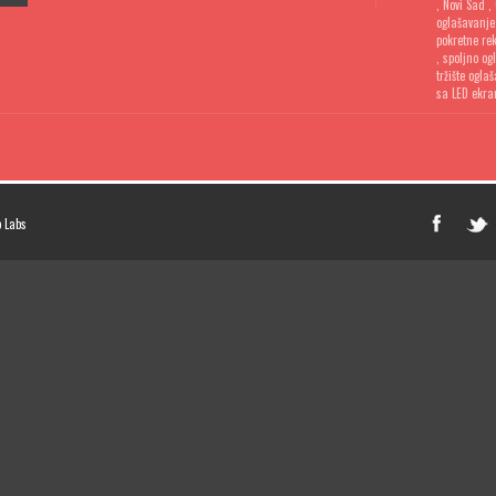
,
Novi Sad
,
oglašavanje
pokretne re
,
spoljno og
tržište ogla
sa LED ekr
 Labs