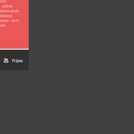
OOH
,
outdoor
,
klamne poruke
lašavanje
,
šavanja
,
vozilo
anom
Prijava