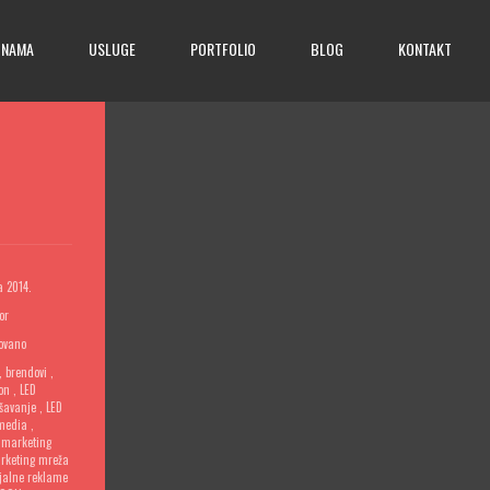
 NAMA
USLUGE
PORTFOLIO
BLOG
KONTAKT
а 2014.
or
ovano
,
brendovi
,
on
,
LED
ašavanje
,
LED
media
,
,
marketing
rketing mreža
jalne reklame