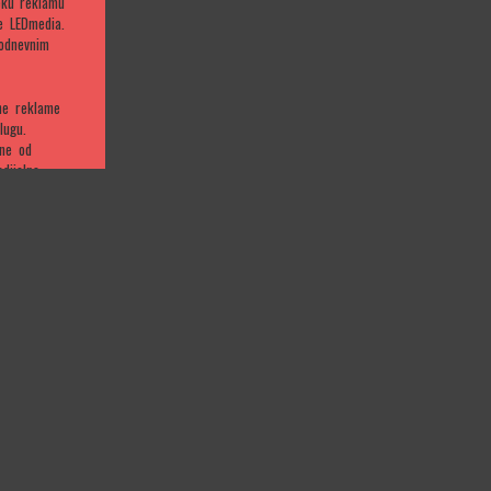
eku reklamu
e LEDmedia.
podnevnim
lne reklame
lugu.
rne od
dijalne
 populacije
je
vlasnik i
raživanje je
 U
ađani uzrasta
odsto