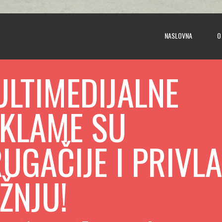
NASLOVNA
O
LTIMEDIJALNE
KLAME SU
UGAČIJE I PRIVL
ŽNJU!