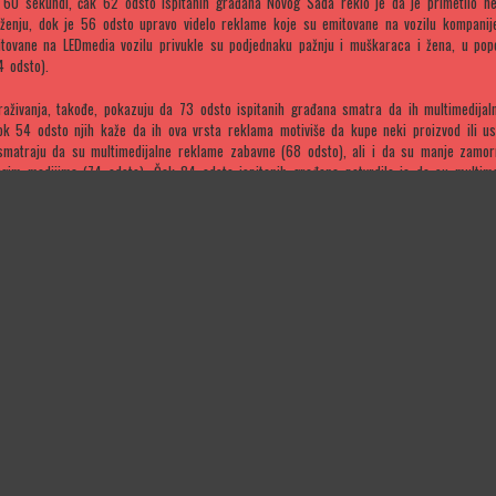
h 60 sekundi, čak 62 odsto ispitanih građana Novog Sada reklo je da je primetilo n
ženju, dok je 56 odsto upravo videlo reklame koje su emitovane na vozilu kompanij
tovane na LEDmedia vozilu privukle su podjednaku pažnju i muškaraca i žena, u po
4 odsto).
traživanja, takođe, pokazuju da 73 odsto ispitanih građana smatra da ih multimedija
ok 54 odsto njih kaže da ih ova vrsta reklama motiviše da kupe neki proizvod ili us
smatraju da su multimedijalne reklame zabavne (68 odsto), ali i da su manje zamo
gim medijima (74 odsto). Čak 84 odsto ispitanih građana potvrdilo je da su multime
ačije i da privlače pažnju.
raživanje sprovedeno na relativno malom uzorku, ono ipak pokazuje određene stavove
šavanja i reklama. Zadovoljni smo dobijenim rezultatima i oni nas podstiču da i dal
onitoring, a u cilju što većeg zadovoljstva naših klijenata“, rekao je Zoran Vuletić, 
panije LEDmedia.
ja:
Dmedia sprovela je istraživanje metodom lice u lice, na uzorku od 261 ispitanik. Ist
u centru Novog Sada (u pešačkoj zoni), 25. februara u periodu od 11 do 14 časova.
 je učestvovalo 47 odsto muškaraca i 53 odsto žena, a najveći procenat činili su gr
 (50 odsto) i od 25 do 34 godine (20 odsto). Visoku stručnu spremu imalo je 39 
a 40 odsto njih se izjasnilo da imaju završenu srednju školu.