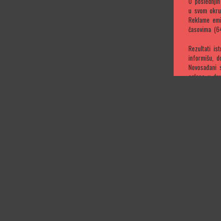
U poslednji
u svom okru
Reklame emi
časovima (6
Rezultati is
informišu, d
Novosađani 
oglasa u dru
reklame drug
„Iako je ist
na temu ogla
sprovodimo m
direktor kom
Metodologi
Kompanija LE
sprovedeno 
istraživanju
od 16 do 24
ispitanika, 