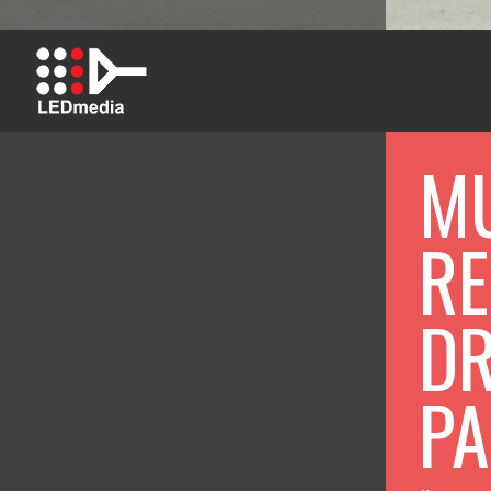
MU
RE
DR
PA