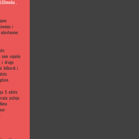
,
LEDmedia
,
ajem
avanja i
 učestvovao
sto
a vam najviše
i i druge
 bilbordi i
odsto
glase.
ega 5 odsto
braća pažnju
 Alma
door
.