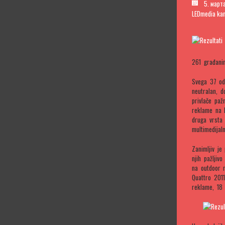
5. март
LEDmedia ka
261 građani
Svega 37 ods
neutralan, d
privlače paž
reklame na I
druga vrsta 
multimedijal
Zanimljiv j
njih pažljiv
na outdoor 
Quattro 2011
reklame, 18 