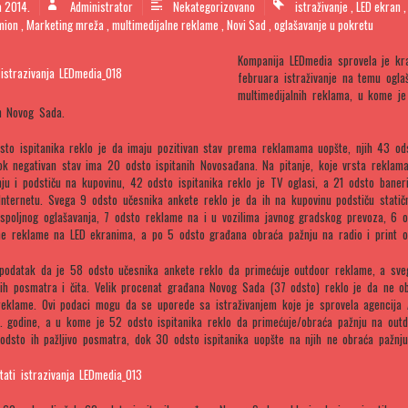
а 2014.
Administrator
Nekategorizovano
istraživanje
,
LED ekran
mion
,
Marketing mreža
,
multimedijalne reklame
,
Novi Sad
,
oglašavanje u pokretu
Kompanija LEDmedia sprovela je kr
februara istraživanje na temu oglaš
multimedijalnih reklama, u kome je
n Novog Sada.
to ispitanika reklo je da imaju pozitivan stav prema reklamama uopšte, njih 43 od
ok negativan stav ima 20 odsto ispitanih Novosađana. Na pitanje, koje vrsta reklam
nju i podstiču na kupovinu, 42 odsto ispitanika reklo je TV oglasi, a 21 odsto baner
nternetu. Svega 9 odsto učesnika ankete reklo je da ih na kupovinu podstiču statični
spoljnog oglašavanja, 7 odsto reklame na i u vozilima javnog gradskog prevoza, 6 
ne reklame na LED ekranima, a po 5 odsto građana obraća pažnju na radio i print o
e podatak da je 58 odsto učesnika ankete reklo da primećuje outdoor reklame, a sv
o ih posmatra i čita. Velik procenat građana Novog Sada (37 odsto) reklo je da ne o
reklame. Ovi podaci mogu da se uporede sa istraživanjem koje je sprovela agencija
. godine, a u kome je 52 odsto ispitanika reklo da primećuje/obraća pažnju na out
odsto ih pažljivo posmatra, dok 30 odsto ispitanika uopšte na njih ne obraća pažnju