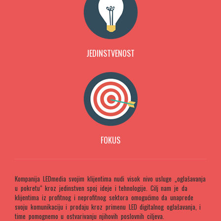
JEDINSTVENOST
FOKUS
Kompanija LEDmedia svojim klijentima nudi visok nivo usluge „oglašavanja
u pokretu“ kroz jedinstven spoj ideje i tehnologije. Cilj nam je da
klijentima iz profitnog i neprofitnog sektora omogućimo da unaprede
svoju komunikaciju i prodaju kroz primenu LED digitalnog oglašavanja, i
time pomognemo u ostvarivanju njihovih poslovnih ciljeva.