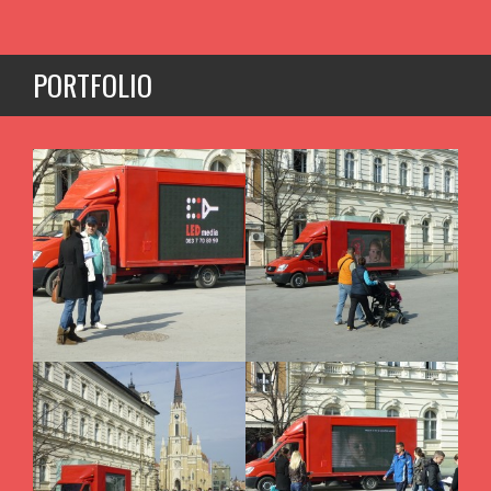
PORTFOLIO
Istraživanje licem-u-lice u
Vaša reklama uhvatiće svačiji
centru Novog Sada
pogleda!