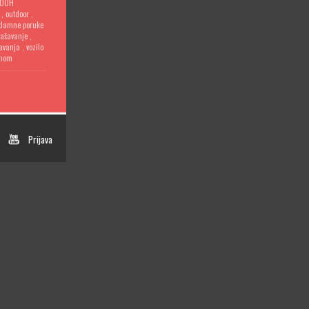
OOH
,
outdoor
,
klamne poruke
lašavanje
,
šavanja
,
vozilo
anom
Prijava