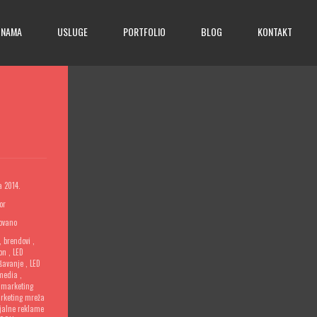
 NAMA
USLUGE
PORTFOLIO
BLOG
KONTAKT
а 2014.
or
ovano
,
brendovi
,
on
,
LED
ašavanje
,
LED
media
,
,
marketing
rketing mreža
jalne reklame