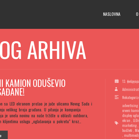
NASLOVNA
O
OG ARHIVA
I KAMION ODUŠEVIO
13. фебруар
AĐANE!
Administrat
Nekategoriz
on sa LED ekranom prošao je juče ulicama Novog Sada i
advertising
nju velikog broja građana. U pitanju je kompanija
crveni kami
ja je unela novinu na naše tržište u oblasti outdoora,
displey ogl
ekran
,
LED
m klijentima uslugu „oglašavanja u pokretu“ kroz…
marketing
budžeti
,
Ma
je
,
multimedi