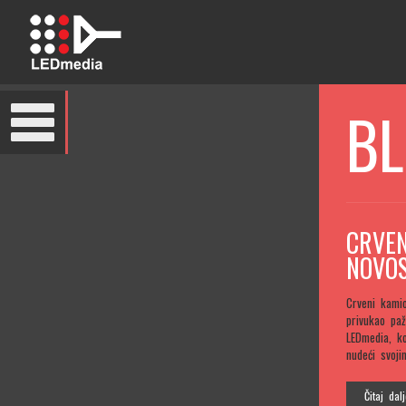
BL
CRVEN
NOVOS
Crveni kami
privukao paž
LEDmedia, ko
nudeći svoji
Čitaj dal