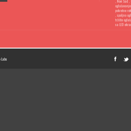
,
Novi Sad
,
oglašavanje
pokretne re
,
spoljno og
tržište ogla
sa LED ekr
 Labs